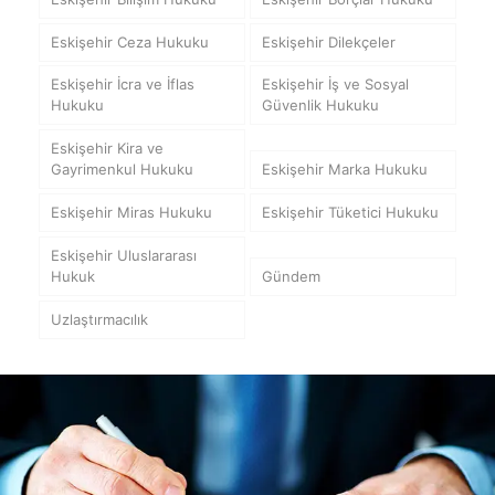
Eskişehir Ceza Hukuku
Eskişehir Dilekçeler
Eskişehir İcra ve İflas
Eskişehir İş ve Sosyal
Hukuku
Güvenlik Hukuku
Eskişehir Kira ve
Gayrimenkul Hukuku
Eskişehir Marka Hukuku
Eskişehir Miras Hukuku
Eskişehir Tüketici Hukuku
Eskişehir Uluslararası
Hukuk
Gündem
Uzlaştırmacılık