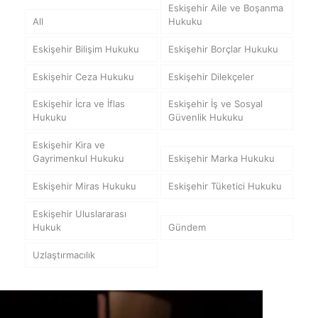
Eskişehir Aile ve Boşanma
All
Hukuku
Eskişehir Bilişim Hukuku
Eskişehir Borçlar Hukuku
Eskişehir Ceza Hukuku
Eskişehir Dilekçeler
Eskişehir İcra ve İflas
Eskişehir İş ve Sosyal
Hukuku
Güvenlik Hukuku
Eskişehir Kira ve
Gayrimenkul Hukuku
Eskişehir Marka Hukuku
Eskişehir Miras Hukuku
Eskişehir Tüketici Hukuku
Eskişehir Uluslararası
Hukuk
Gündem
Uzlaştırmacılık